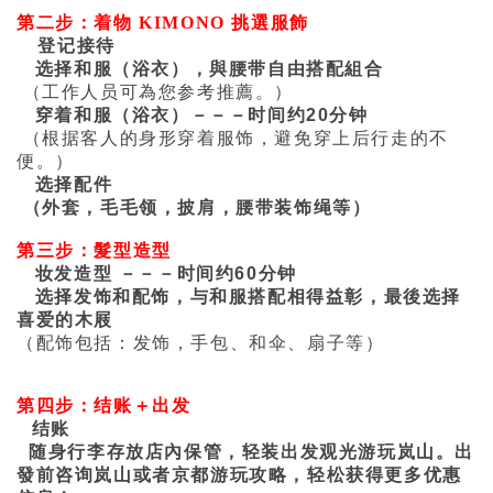
第二步：着物 KIMONO 挑選服飾
登
记接待
选择和服（浴衣），與腰带自由搭配組合
（工作人员可為您参考推薦。）
穿着和服（浴衣）－－－
时间约
20
分
钟
（
根据客人的身形穿着服饰，避免穿上后行走的不
便。）
选择配件
（外套，毛毛领，披肩，腰带装饰绳等）
第三步：髮型造型
妆发造型
－－－时间约
60
分
钟
选择发饰和配饰，与和服搭配相得益彰，最後
选择
喜爱的木屐
（配饰包括：发饰，手包、和伞、扇子等）
第四步：结账＋出
发
结账
随身行李存放店內保管，轻装出发观光游玩岚山。出
發前咨询岚山或者京都游玩攻略，轻松获得更多优惠