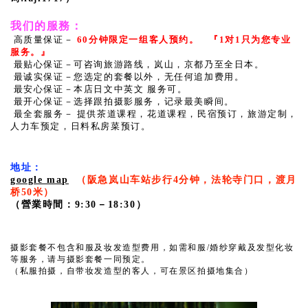
我们的服務：
高质量保证－
60分钟限定一组客人预约。 『1对1只为您专业
服务。』
最贴心保证－
可咨询旅游路线，岚山，京都乃至全日本。
最诚实保证－
您选定的套餐以外，无任何追加费用。
最安心保证
－
本店日文中英文 服务可。
最开心保证－
选择跟拍摄影服务，记录最美瞬间。
最全套服务－ 提供茶道课程，花道课程，民宿预订，旅游定制，
人力车预定，日料私房菜预订。
地址：
google map
（阪急岚山车站步行4分钟，法轮寺门口，渡月
桥50米）
（營業時間：9:30－18:30）
摄影套餐不包含和服及妆发造型费用，如需和服/婚纱穿戴及发型化妆
等服务，请与摄影套餐一同预定。
（私服拍摄，自带妆发造型的客人，可在景区拍摄地集合）