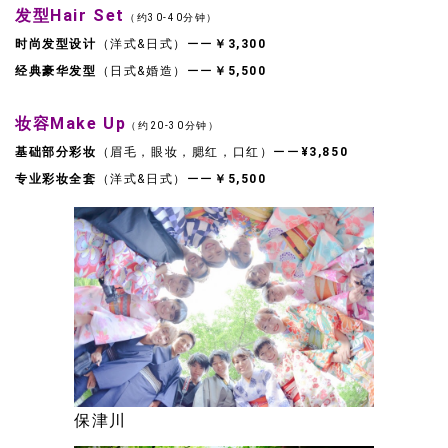
发型Hair Set
（约30-40分钟）
时尚发型设计
（洋式&日式）ーー
￥3,300
经典豪华发型
（日式&婚造）ーー
￥5,500
妆容Make Up
（约20-30分钟）
基础部分彩妆
（眉毛，眼妆，腮红，口红）ーー
¥3,850
专业彩妆全套
（洋式&日式）ーー
￥5,500
保津川