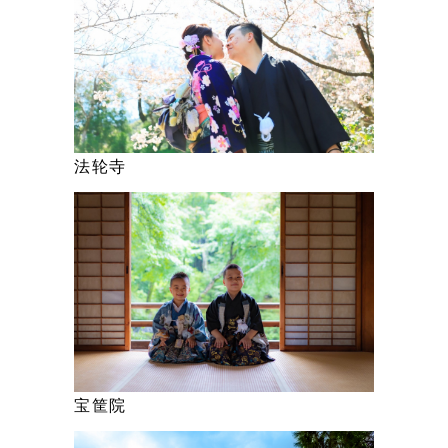
法轮寺
宝筐院