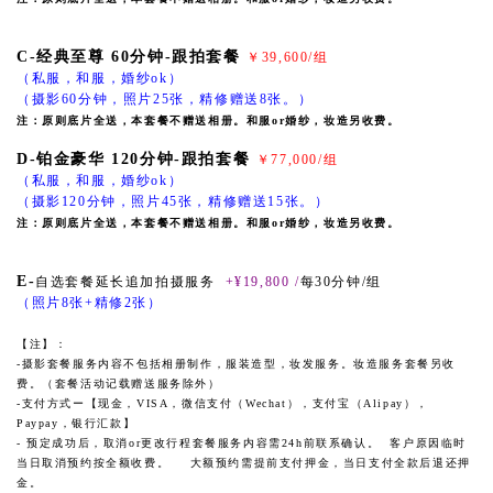
C-经典至尊 60分钟-跟拍套餐
￥39,600/组
（私服，和服，婚纱ok）
（摄影60分钟，照片25张，精修赠送8张。）
注：原则底片全送，本套餐不赠送相册。和服or婚纱，妆造另收费。
D-铂金豪华 120分钟-跟拍套餐
￥77,000/组
（私服，和服，婚纱ok）
（摄影120分钟，照片45张，精修赠送15张。）
注：原则底片全送，本套餐不赠送相册。和服or婚纱，妆造另收费。
E-
自选套餐延长追加拍摄服务
+¥19,800 /
每30分钟/组
（照片8张+精修2张）
【注】：
-摄影套餐服务内容不包括相册制作，服装造型，妆发服务。妆造服务套餐另收
费。
（套餐活动记载赠送服务除外）
-支付方式ー【现金，VISA，微信支付（Wechat），支付宝（Alipay），
Paypay，银行汇款】
- 预定成功后，取消or更改行程套餐服务内容需24h前联系确认。 客户原因临时
当日取消预约按全额收费。 大额预约需提前支付押金，当日支付全款后退还押
金。