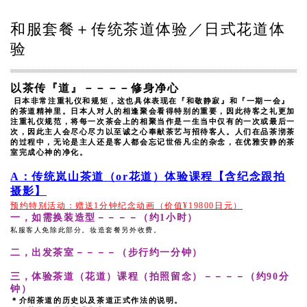
和服套餐＋传统茶道体验／日式花道体
验
以茶传『道』－－－－修身净心
日本非常注重礼仪和规矩，这也具体表现在『和敬静寂』和『一期一会』
的茶道精神里。日本人对人的相逢聚会看得特别的重要，因此待客之礼更加
注重礼仪规范，将每一次茶会上的相聚当作是一生当中仅有的一次或最后一
次，因此主人会尽心尽力以至诚之心奉献茶艺与招待客人。人们在品茶沏茶
的过程中，无论是主人还是客人都会忘记世俗凡尘的杂念，在优雅安静的茶
室完成心神的净化。
A：传统岚山茶道（or花道）体验课程【含纪念跟拍
摄影】
预约特别活动：赠送1分钟纪念动画（价值¥19800日元）
一，如需换装造型－－－－（约1小时）
私服客人免除此部分。妆造套餐另外收费。
二，出发茶室－－－－（步行约一分钟）
三，体验茶道（花道）课程（拍照留念）－－－－（约90分
钟）
＊介绍茶道的历史以及茶道正式作法的说明。