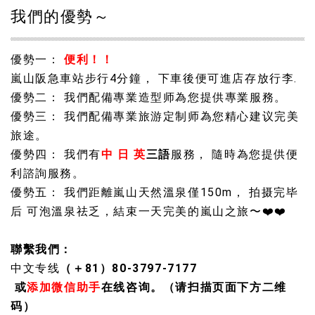
我們的優勢～
優勢一：
便利！！
嵐山阪急車站步行4分鐘， 下車後便可進店存放行李.
優勢二： 我們配備專業造型师為您提供專業服務。
優勢三： 我們配備專業旅游定制师為您精心建议完美
旅途。
優勢四： 我們有
中 日 英
三語
服務， 隨時為您提供便
利諮詢服務。
優勢五： 我們距離嵐山天然溫泉僅150m， 拍摄完毕
后 可泡溫泉祛乏，結束一天完美的嵐山之旅〜❤️❤️
聯繫我們：
中文专线
（＋81）80-3797-7177
或
添加微信助手
在线咨询。（请扫描页面下方二维
码）