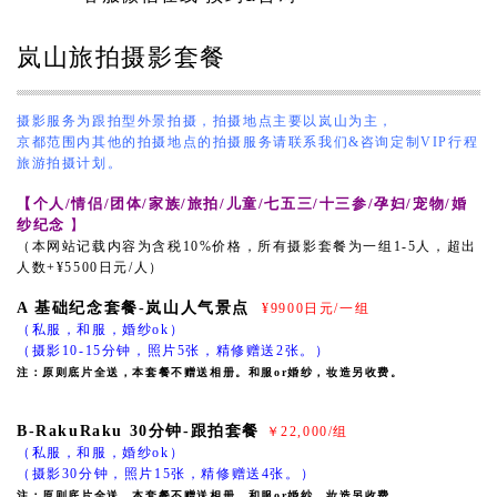
岚山旅拍摄影套餐
摄影服务为跟拍型外景拍摄，拍摄地点主要以岚山为主，
京都范围内其他的拍摄地点的拍摄服务请联系我们&咨询定制VIP行程
旅游拍摄计划。
【个人/情侣/团体/家族/旅拍/儿童/七五三/十三参/孕妇/宠物/婚
纱纪念
】
（本网站记载内容为含税10%价格，所有摄影套餐为一组
1-5人，超出
人数+¥5500日元/人）
A 基础纪念套餐-岚山人气景点
¥9900日元/一组
（私服，和服，婚纱ok）
（摄影10-15分钟，照片5张，精修赠送2张。）
注：原则底片全送，本套餐不赠送相册。和服or婚纱，妆造另收费。
B-RakuRaku 30分钟-跟拍套餐
￥22,000/组
（私服，和服，婚纱ok）
（摄影30分钟，照片15张，精修赠送4张。）
注：原则底片全送，本套餐不赠送相册。和服or婚纱，妆造另收费。