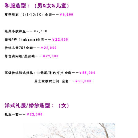
和服造型：（男&女&儿童）
夏季浴衣
（6/1-10/30）
全套
ーー
￥6,600
经典小纹和服
ーー￥7,700
振袖/袴（hakama)全套
ーー
￥22,000
传统儿童753全套
ーー
￥22,000
尊贵访问着/黑留袖
ーー
￥22,000
高级传统和式婚礼：白无垢/彩色打挂 全套ーー
￥55,000
男士家纹武士袴 全套ー−
￥55,000
洋式礼服/婚纱造型：（女）
礼服一套
ーー
￥22,000